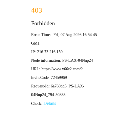
大赢家即时比分
搜索
江苏荔枝直播足球比赛：如何通过智能平台畅享高清
赛事与实时互动体验
大赢家即时比分
05-04
396次浏览
0条评论
在数字化观赛时代，如何快速找到稳定、高清的足球比赛直播渠道，
成为球迷们的核心需求。作为深耕区域体育内容的智能平台，“江苏
荔枝直播足球比赛”凭借其技术优势与本土化服务，正逐步成为江苏
地区球迷的首选。本文将为您深度解析该平台的独特价值与使用技
巧，助您轻松开启智能观赛之旅。
一、平台核心优势：智能优化与高清体验