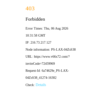
大赢家即时比分
搜索
足球直播主持
相关内容
03-01
足球赛事解说员：如何成为绿茵场边的声音灵魂？专业成长
与赛事解读全解析
足球解说员
赛事直播解说
足球评论员
体育赛事主播
足球直播主持