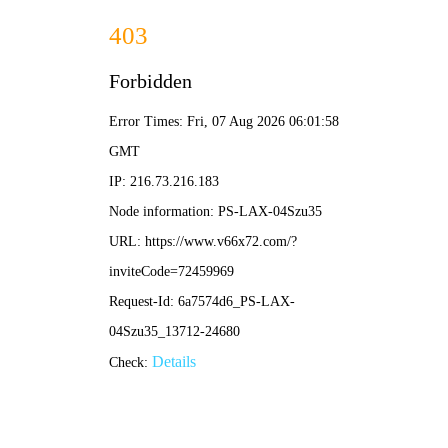
大赢家即时比分
搜索
英格兰足球巨星
相关内容
04-06
里奥费迪南德：从英超传奇到评论名嘴的智慧与影响力解析
里奥费迪南德
曼联传奇中后卫
英格兰足球巨星
足球评论员
体育媒体人