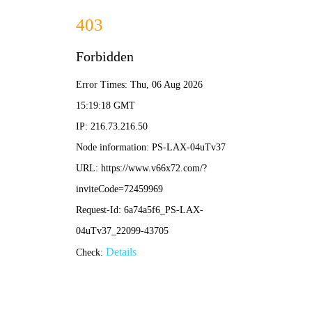
大赢家即时比分
搜索
斗鱼足球主播推荐
相关内容
05-04
斗鱼实况足球直播：高能解说与顶级操作，带你沉浸绿茵盛
宴
斗鱼实况足球直播
实况足球手游直播
斗鱼足球主播推荐
实况足球2024直播
绿茵竞技直播