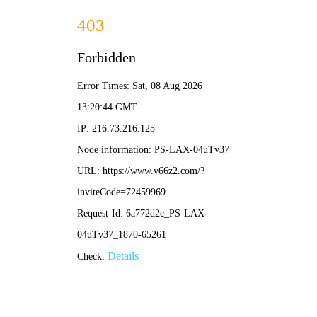
大赢家即时比分
搜索
平远vs大埔足球直播视频观看指南：精彩对决不容错
过！
大赢家即时比分
04-20
124次浏览
0条评论
对于关注地方足球赛事的球迷而言，“平远vs大埔足球直播视频”无疑
是近期的搜索热点。这两支队伍的对决往往充满悬念与激情，吸引了
大量球迷的目光。如果您正在寻找这场比赛的观看方式与相关信息，
本文将为您提供一站式解答。
一、如何观看平远vs大埔足球直播视频？
目前，观看这类地方性足球赛事直播，主要有以下几种可靠途径：