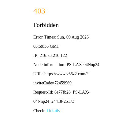
大赢家即时比分
搜索
足球转播平台
相关内容
04-19
畅享高清足球直播盛宴：权威平台选择与观赛指南
足球赛事直播
在线观看足球
高清体育直播
足球转播平台
实时比分资讯
04-12
足球比赛直播观看指南：主流频道与平台全解析
足球赛事直播频道
体育频道直播足球
在线观看足球比赛
足球转播平台
足球直播哪里看
03-12
无锡足球直播观赛指南：精彩赛事、平台推荐与本地球迷聚
集地
无锡足球赛事直播
无锡看球去处
足球转播平台
本地足球活动
在线观赛指南